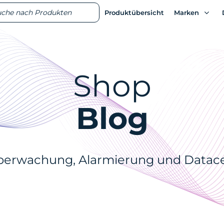
ts
ts
Produktübersicht
Produktübersicht
Marken
Marken
Shop
Blog
berwachung, Alarmierung und Datace