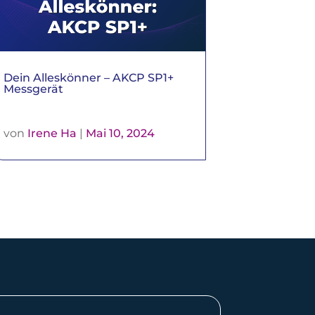
Dein Alleskönner – AKCP SP1+
Messgerät
von
Irene Ha
|
Mai 10, 2024