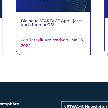
Die neue STARFACE App – jetzt
auch für macOS!‌ ‌ ‌ ‌ ‌ ‌
von
Tatevik Amirzadyan
|
Mai 15,
2024
vatsphäre
NETWAYS Newsletter