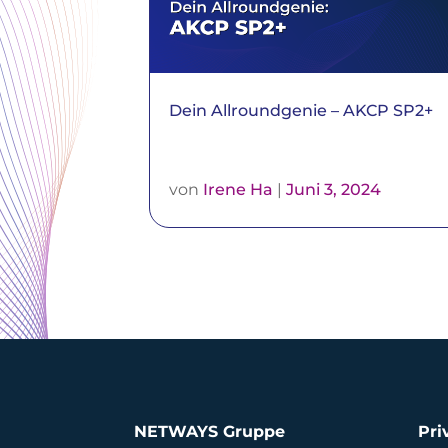
Dein Allroundgenie – AKCP SP2+
von
Irene Ha
|
Juni 3, 2024
NETWAYS Gruppe
Pri