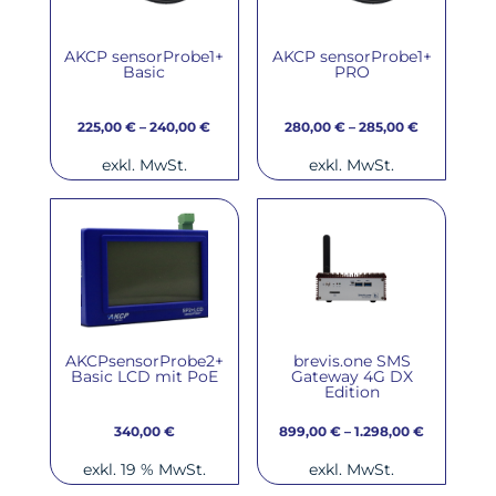
AKCP sensorProbe1+
AKCP sensorProbe1+
Basic
PRO
225,00
€
–
240,00
€
280,00
€
–
285,00
€
exkl. MwSt.
exkl. MwSt.
AKCPsensorProbe2+
brevis.one SMS
Basic LCD mit PoE
Gateway 4G DX
Edition
340,00
€
899,00
€
–
1.298,00
€
exkl. 19 % MwSt.
exkl. MwSt.