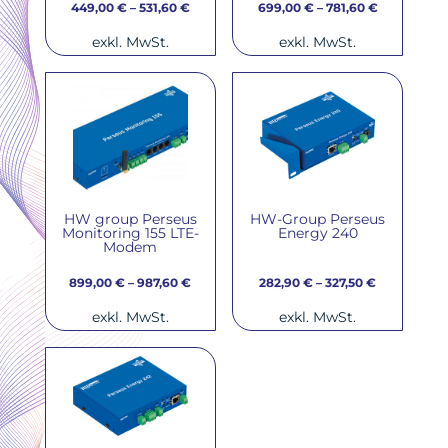
449,00
€
–
531,60
€
699,00
€
–
781,60
€
exkl. MwSt.
exkl. MwSt.
HW group Perseus
HW-Group Perseus
Monitoring 155 LTE-
Energy 240
Modem
899,00
€
–
987,60
€
282,90
€
–
327,50
€
exkl. MwSt.
exkl. MwSt.