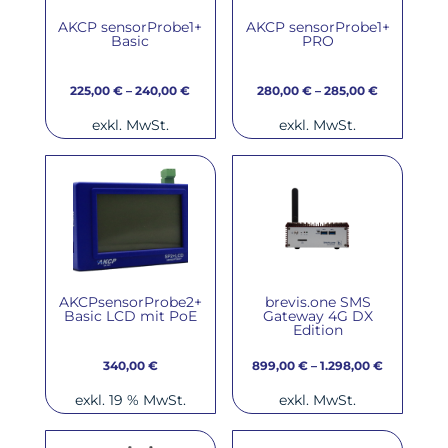
AKCP sensorProbe1+
AKCP sensorProbe1+
Basic
PRO
225,00
€
–
240,00
€
280,00
€
–
285,00
€
exkl. MwSt.
exkl. MwSt.
AKCPsensorProbe2+
brevis.one SMS
Basic LCD mit PoE
Gateway 4G DX
Edition
340,00
€
899,00
€
–
1.298,00
€
exkl. 19 % MwSt.
exkl. MwSt.