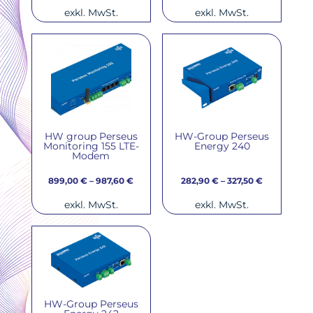
exkl. MwSt.
exkl. MwSt.
HW group Perseus
HW-Group Perseus
Monitoring 155 LTE-
Energy 240
Modem
899,00
€
–
987,60
€
282,90
€
–
327,50
€
exkl. MwSt.
exkl. MwSt.
HW-Group Perseus