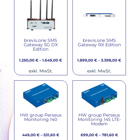
brevis.one SMS
brevis.one SMS
Gateway 5G DX
Gateway RX Edition
Edition
1.250,00
€
–
1.649,00
€
1.899,00
€
–
3.398,00
€
exkl. MwSt.
exkl. MwSt.
HW group Perseus
HW group Perseus
Monitoring 140
Monitoring 145 LTE-
Modem
449,00
€
–
531,60
€
699,00
€
–
781,60
€