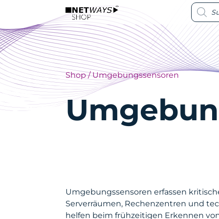
Produc
Produc
search
search
Shop
/ Umgebungssensoren
Umgebun
Umgebungssensoren erfassen kritische 
Serverräumen, Rechenzentren und tech
helfen beim frühzeitigen Erkennen von