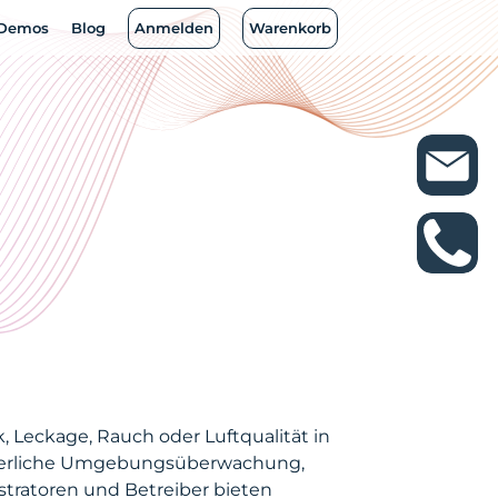
Demos
Demos
Blog
Blog
Anmelden
Anmelden
Warenkorb
Warenkorb
 Leckage, Rauch oder Luftqualität in
nuierliche Umgebungsüberwachung,
stratoren und Betreiber bieten