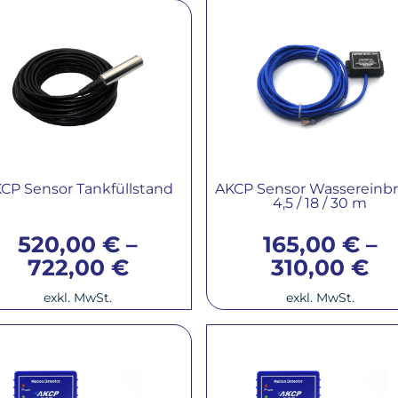
CP Sensor Tankfüllstand
AKCP Sensor Wassereinb
4,5 / 18 / 30 m
520,00
€
–
165,00
€
–
722,00
€
310,00
€
exkl. MwSt.
exkl. MwSt.