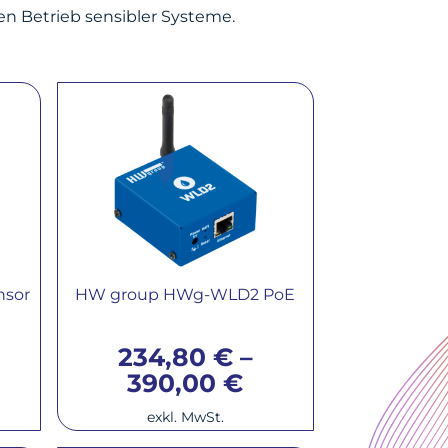
n Betrieb sensibler Systeme.
nsor
HW group HWg-WLD2 PoE
234,80
€
–
390,00
€
exkl. MwSt.