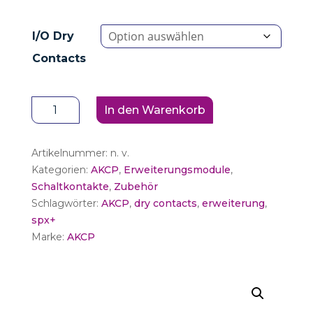
I/O Dry
Contacts
AKCP
In den Warenkorb
sensorProbeX+
Modul
Artikelnummer:
n. v.
I/O
Kategorien:
AKCP
,
Erweiterungsmodule
,
dry
Schaltkontakte
,
Zubehör
contacts
Schlagwörter:
AKCP
,
dry contacts
,
erweiterung
,
Menge
spx+
Marke:
AKCP