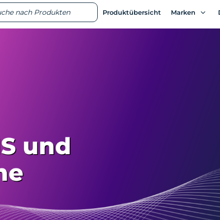
ts
ts
Produktübersicht
Produktübersicht
Marken
Marken