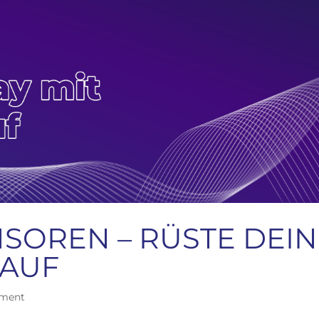
SOREN – RÜSTE DEIN
 AUF
iment