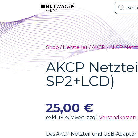
Products
Products
search
search
Shop
/
Hersteller
/
AKCP
/ AKCP Netz
AKCP Netztei
SP2+LCD)
25,00
€
exkl. 19 % MwSt. zzgl.
Versandkosten
Das AKCP Netzteil und USB-Adapter 