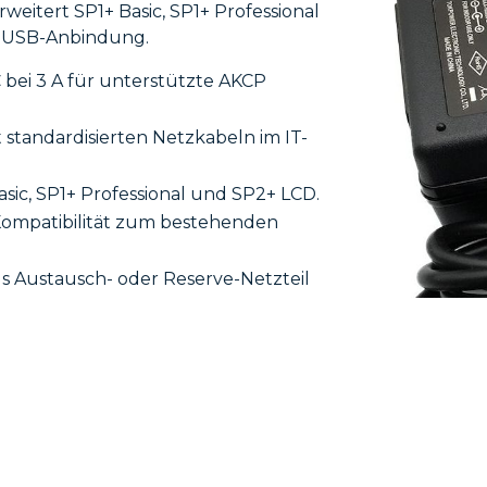
rweitert SP1+ Basic, SP1+ Professional
e USB-Anbindung.
 bei 3 A für unterstützte AKCP
 standardisierten Netzkabeln im IT-
sic, SP1+ Professional und SP2+ LCD.
ompatibilität zum bestehenden
ls Austausch- oder Reserve-Netzteil