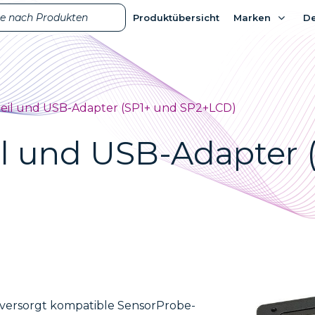
Produktübersicht
Produktübersicht
Marken
Marken
D
D
teil und USB-Adapter (SP1+ und SP2+LCD)
l und USB-Adapter 
versorgt kompatible SensorProbe-