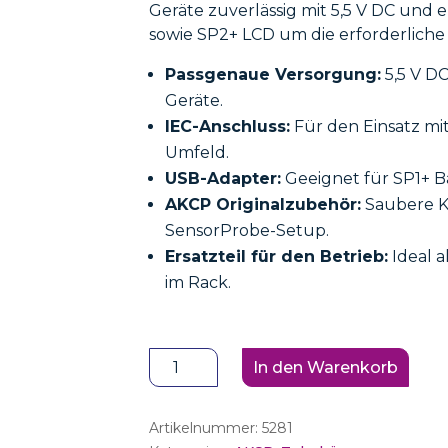
Geräte zuverlässig mit 5,5 V DC und e
sowie SP2+ LCD um die erforderlich
Passgenaue Versorgung:
5,5 V DC
Geräte.
IEC-Anschluss:
Für den Einsatz mit
Umfeld.
USB-Adapter:
Geeignet für SP1+ Ba
AKCP Originalzubehör:
Saubere K
SensorProbe-Setup.
Ersatzteil für den Betrieb:
Ideal a
im Rack.
AKCP
In den Warenkorb
Netzteil
und
Artikelnummer:
5281
USB-