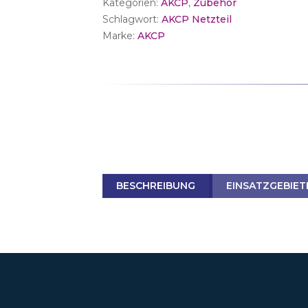
Kategorien:
AKCP
,
Zubehör
Adapter
Schlagwort:
AKCP Netzteil
(SP1+
Marke:
AKCP
und
SP2+LCD)
Menge
BESCHREIBUNG
EINSATZGEBIET