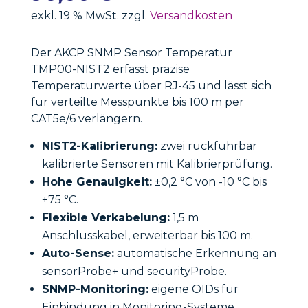
exkl. 19 % MwSt. zzgl.
Versandkosten
Der AKCP SNMP Sensor Temperatur
TMP00-NIST2 erfasst präzise
Temperaturwerte über RJ-45 und lässt sich
für verteilte Messpunkte bis 100 m per
CAT5e/6 verlängern.
NIST2-Kalibrierung:
zwei rückführbar
kalibrierte Sensoren mit Kalibrierprüfung.
Hohe Genauigkeit:
±0,2 °C von -10 °C bis
+75 °C.
Flexible Verkabelung:
1,5 m
Anschlusskabel, erweiterbar bis 100 m.
Auto-Sense:
automatische Erkennung an
sensorProbe+ und securityProbe.
SNMP-Monitoring:
eigene OIDs für
Einbindung in Monitoring-Systeme.