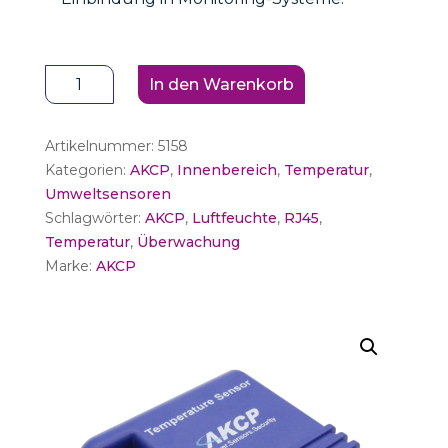
AKCP
In den Warenkorb
SNMP
Sensor
Artikelnummer:
5158
Temperatur
Kategorien:
AKCP
,
Innenbereich
,
Temperatur
,
(1,5m/5ft
Umweltsensoren
und
Schlagwörter:
AKCP
,
Luftfeuchte
,
RJ45
,
verlängerbar
Temperatur
,
Überwachung
bis
Marke:
AKCP
300m)
Menge