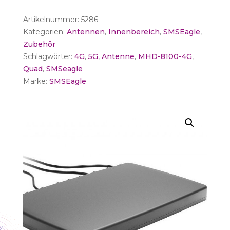
5G/4G
Artikelnummer:
5286
Quad
Kategorien:
Antennen
,
Innenbereich
,
SMSEagle
,
Menge
Zubehör
Schlagwörter:
4G
,
5G
,
Antenne
,
MHD-8100-4G
,
Quad
,
SMSeagle
Marke:
SMSEagle