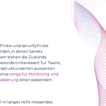
orProbe und securityProbe
nden, in denen bereits
stem stehen die Zustände
esonders interessant für Teams,
frastrukturwerten auswerten
 etwa
Icinga für Monitoring und
alisierung
einen passenden
,1 m langes nicht messendes