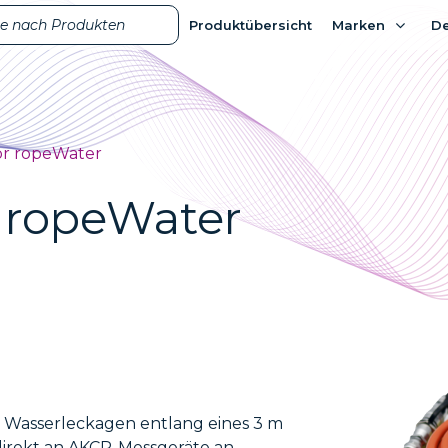
Produktübersicht
Produktübersicht
Marken
Marken
D
D
or ropeWater
 ropeWater
 Wasserleckagen entlang eines 3 m
direkt an AKCP-Messgeräte an.