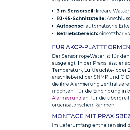
3 m Sensorseil:
lineare Wasse
RJ-45-Schnittstelle:
Anschluss
Autosense:
automatische Erke
Betriebsbereich:
einsetzbar vo
FÜR AKCP-PLATTFORME
Der Sensor ropeWater ist für de
ausgelegt. In der Praxis lässt e
Temperatur-, Luftfeuchte- oder 
anschließend per SNMP und OID f
die ihre Alarmierung zentralis
möchten. Für die Einbindung in 
Alarmierung
an; für die übergreif
organisatorischen Rahmen.
MONTAGE MIT PRAXISBE
Im Lieferumfang enthalten sind d