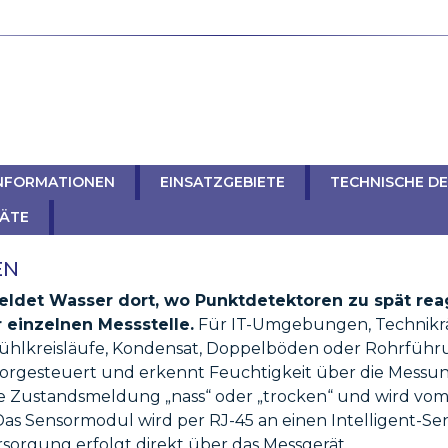
INFORMATIONEN
EINSATZGEBIETE
TECHNISCHE DE
RÄTE
EN
ldet Wasser dort, wo Punktdetektoren zu spät rea
r einzelnen Messstelle.
Für IT-Umgebungen, Technikr
ühlkreisläufe, Kondensat, Doppelböden oder Rohrführ
orgesteuert und erkennt Feuchtigkeit über die Messung
ige Zustandsmeldung „nass“ oder „trocken“ und wird v
Das Sensormodul wird per RJ-45 an einen Intelligent-S
sorgung erfolgt direkt über das Messgerät.