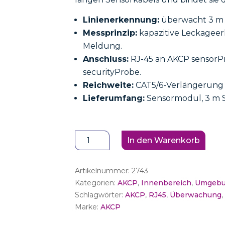
Linienerkennung:
überwacht 3 m s
Messprinzip:
kapazitive Leckageer
Meldung.
Anschluss:
RJ-45 an AKCP sensorP
securityProbe.
Reichweite:
CAT5/6-Verlängerung 
Lieferumfang:
Sensormodul, 3 m S
AKCP
In den Warenkorb
Sensor
ropeWater
Artikelnummer:
2743
Menge
Kategorien:
AKCP
,
Innenbereich
,
Umgebu
Schlagwörter:
AKCP
,
RJ45
,
Überwachung
Marke:
AKCP