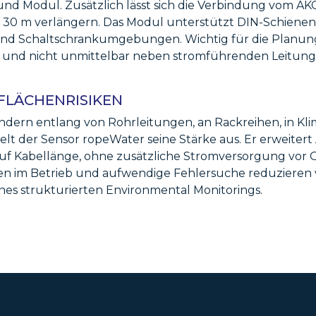
und Modul. Zusätzlich lässt sich die Verbindung vom A
zu 30 m verlängern. Das Modul unterstützt DIN-Schie
- und Schaltschrankumgebungen. Wichtig für die Planun
en und nicht unmittelbar neben stromführenden Leitunge
 FLÄCHENRISIKEN
ndern entlang von Rohrleitungen, an Rackreihen, in Kl
lt der Sensor ropeWater seine Stärke aus. Er erweitert
 Kabellänge, ohne zusätzliche Stromversorgung vor Or
n im Betrieb und aufwendige Fehlersuche reduzieren wo
nes strukturierten Environmental Monitorings.