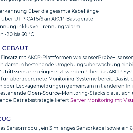
rerkennung über die gesamte Kabellänge
 über UTP-CAT5/6 an AKCP-Basisgeräte
nnung inklusive Trennungsalarm
n -20 bis 60 °C
N GEBAUT
n Einsatz mit AKCP-Plattformen wie sensorProbe+, sens
r sich damit in bestehende Umgebungsüberwachung einbi
Zutrittssensoren eingesetzt werden. Über das AKCP-Sy
ür übergeordnete Monitoring-Systeme bereit. Das ist b
ieren oder Leckagemeldungen gemeinsam mit anderen In
bestehende Open-Source-Monitoring-Stacks bietet sich
ende Betriebsstrategie liefert
Server Monitoring mit Visu
ZUG
as Sensormodul, ein 3 m langes Sensorkabel sowie ein 6