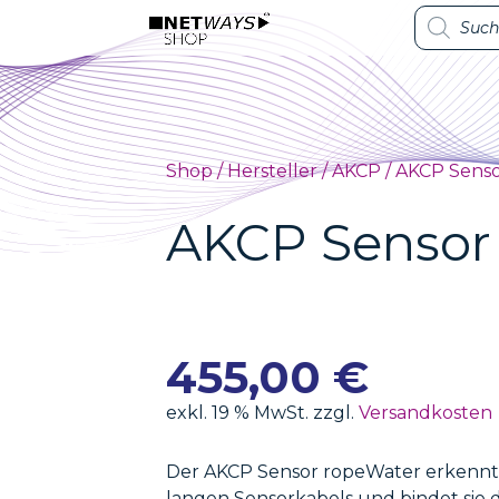
Products
Products
search
search
Shop
/
Hersteller
/
AKCP
/ AKCP Sens
AKCP Sensor
455,00
€
exkl. 19 % MwSt. zzgl.
Versandkosten
Der AKCP Sensor ropeWater erkennt
langen Sensorkabels und bindet sie 