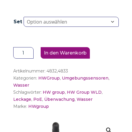
Set
HW
In den Warenkorb
group
HWg-
Artikelnummer:
4832,4833
WLD2
Kategorien:
HWGroup
,
Umgebungssensoren
,
PoE
Wasser
Menge
Schlagwörter:
HW group
,
HW Group WLD
,
Leckage
,
PoE
,
Überwachung
,
Wasser
Marke:
HWgroup