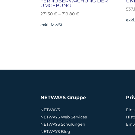
FERNÜBERWACHUNG DER
UN
UMGEBUNG
537,
271,30
€
–
719,80
€
exkl
exkl. MwSt.
NETWAYS Gruppe
Pri
NETWAYS
Eins
NETWAYS Web Services
Hist
NETWAYS Schulungen
Einw
NETWAYS Blog