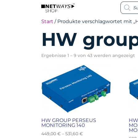
Produc
Produc
search
search
Start
/ Produkte verschlagwortet mit 
HW grou
Ergebnisse 1 – 9 von 43 werden angezeigt
HW GROUP PERSEUS
HW
MONITORING 140
MON
MO
449,00
€
–
531,60
€