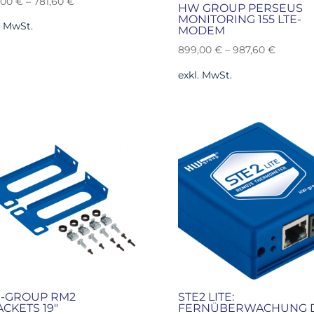
,00
€
–
781,60
€
HW GROUP PERSEUS
MONITORING 155 LTE-
. MwSt.
MODEM
899,00
€
–
987,60
€
exkl. MwSt.
-GROUP RM2
STE2 LITE:
CKETS 19″
FERNÜBERWACHUNG 