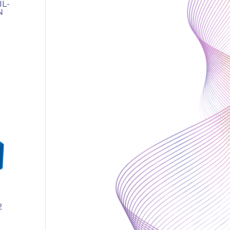
L-
N
2