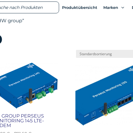
ts
ts
Produktübersicht
Produktübersicht
Marken
Marken
„HW group“
p
 GROUP PERSEUS
ITORING 145 LTE-
DEM