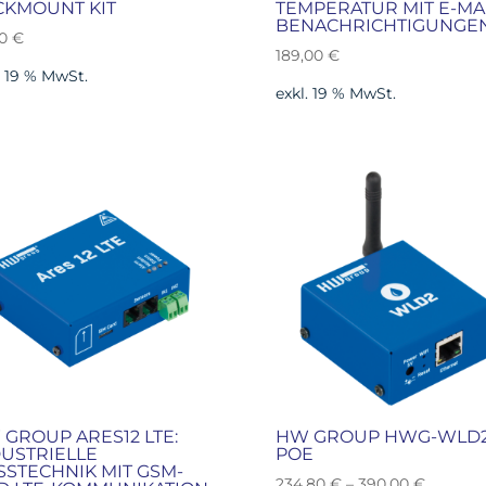
CKMOUNT KIT
TEMPERATUR MIT E-MAI
BENACHRICHTIGUNGE
20
€
189,00
€
. 19 % MwSt.
exkl. 19 % MwSt.
GROUP ARES12 LTE:
HW GROUP HWG-WLD
USTRIELLE
POE
STECHNIK MIT GSM-
234,80
€
–
390,00
€