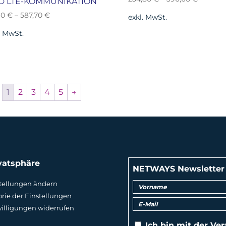
D LTE-KOMMUNIKATION
10
€
–
587,70
€
exkl. MwSt.
. MwSt.
1
2
3
4
5
→
vatsphäre
NETWAYS Newsletter
tellungen ändern
orie der Einstellungen
illigungen widerrufen
Ich bin mit der
Ver