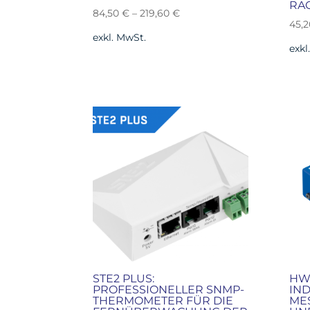
RA
84,50
€
–
219,60
€
45,
exkl. MwSt.
exkl
STE2 PLUS:
HW 
PROFESSIONELLER SNMP-
IND
THERMOMETER FÜR DIE
MES