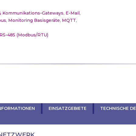
 & Kommunikations-Gateways
,
E-Mail
,
bus
,
Monitoring Basisgeräte
,
MQTT
,
RS-485 (Modbus/RTU)
INFORMATIONEN
EINSATZGEBIETE
TECHNISCHE DE
 NETZWERK