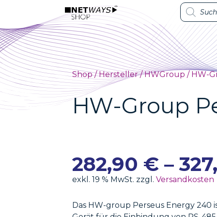
Products
Products
search
search
Shop
/
Hersteller
/
HWGroup
/ HW-Gr
HW-Group Pe
282,90
€
–
327
exkl. 19 % MwSt. zzgl.
Versandkosten
Das HW-group Perseus Energy 240 is
Gerät für die Einbindung von RS-4