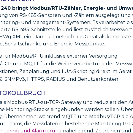
 240 bringt Modbus/RTU-Zähler, Energie- und Umw
dung von RS-485-Sensoren und -Zählern ausgelegt und v
onitoring- und Management-Systemen. Es verarbeitet bis 
rierte RS-485-Schnittstelle und liest zusätzlich Messwe
g XML ein. Damit eignet sich das Gerät als kompakter
te, Schaltschränke und Energie-Messpunkte.
e für Modbus/RTU inklusive externer Versorgung
TCP und MQTT für die Weiterverarbeitung der Messw
ionen, Zeitplanung und LUA-Skripting direkt im Gerät
6, SNMPv3, HTTPS, RADIUS und Benutzerkonten
OTOKOLLBRUCH
t als Modbus-RTU-zu-TCP-Gateway und reduziert den 
ne Monitoring-Stacks eingebunden werden sollen. Über
ng übernehmen, während MQTT und Modbus/TCP die An
 Für Teams, die Messdaten in bestehende Monitoring-Pro
onitoring und Alarmierung
naheliegend. Zeitreihen und V