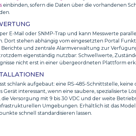
s
einbinden, sofern die Daten über die vorhandenen Schn
den.
SWERTUNG
 per E-Mail oder SNMP-Trap und kann Messwerte parallel
. Dort stehen abhängig vom eingesetzten Portal Funk
en, Berichte und zentrale Alarmverwaltung zur Verfügung
ät trotzdem eigenständig nutzbar: Schwellwerte, Zustän
eignisse nicht erst in einer übergeordneten Plattform 
STALLATIONEN
t schlank aufgebaut: eine RS-485-Schnittstelle, keine d
 Gerät interessant, wenn eine saubere, spezialisierte
 die Versorgung mit 9 bis 30 VDC und der weite Betrie
infrastrukturellen Umgebungen. Erhältlich ist das Modell 
punkte schnell standardisieren lassen.