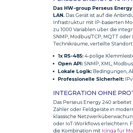
Das HW-group Perseus Energy
LAN.
Das Gerät ist auf die Anbin
Infrastruktur mit IP-basierten M
zu 1000 Variablen über die integ
SNMP, Modbus/TCP, MQTT oder HW
Technikräume, verteilte Standor
1x RS-485:
4-polige Klemmleist
Open API:
SNMP, XML, Modbus/
Lokale Logik:
Bedingungen, Akt
Professionelle Sicherheit:
IPv
INTEGRATION OHNE PR
Das Perseus Energy 240 arbeite
Zähler oder Feldgeräte in moder
klassische Netzwerküberwachu
oder IoT-Workflows erleichtern.
die Kombination mit
Icinga für M