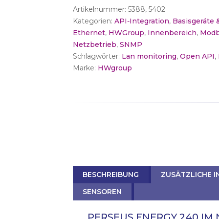
Artikelnummer:
5388, 5402
Energy
Kategorien:
API‑Integration
,
Basisgeräte
240
Ethernet
,
HWGroup
,
Innenbereich
,
Mod
Menge
Netzbetrieb
,
SNMP
Schlagwörter:
Lan monitoring
,
Open API
,
Marke:
HWgroup
BESCHREIBUNG
ZUSÄTZLICHE 
SENSOREN
PERSEUS ENERGY 240 IM