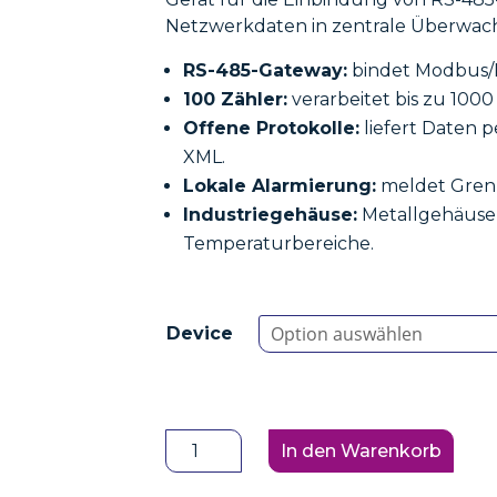
Netzwerkdaten in zentrale Überwac
RS-485-Gateway:
bindet Modbus/R
100 Zähler:
verarbeitet bis zu 1000
Offene Protokolle:
liefert Daten
XML.
Lokale Alarmierung:
meldet Grenz
Industriegehäuse:
Metallgehäuse 
Temperaturbereiche.
Device
HW-
In den Warenkorb
Group
Perseus