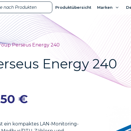
Produktübersicht
Produktübersicht
Marken
Marken
D
D
oup Perseus Energy 240
rseus Energy 240
,50
€
t ein kompaktes LAN-Monitoring-
85-Modbus/RTU-Zählern und