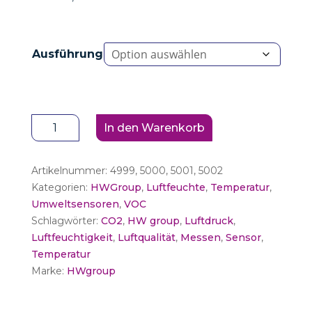
Ausführung
HW
In den Warenkorb
group
Sensor-
Artikelnummer:
4999, 5000, 5001, 5002
Boxen
Kategorien:
HWGroup
,
Luftfeuchte
,
Temperatur
,
Menge
Umweltsensoren
,
VOC
Schlagwörter:
CO2
,
HW group
,
Luftdruck
,
Luftfeuchtigkeit
,
Luftqualität
,
Messen
,
Sensor
,
Temperatur
Marke:
HWgroup